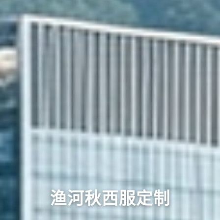
渔河秋西服定制