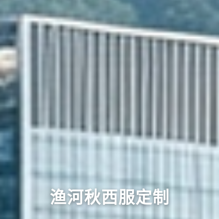
渔河秋西服定制