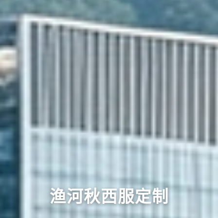
渔河秋西服定制