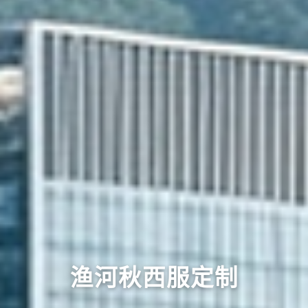
渔河秋西服定制