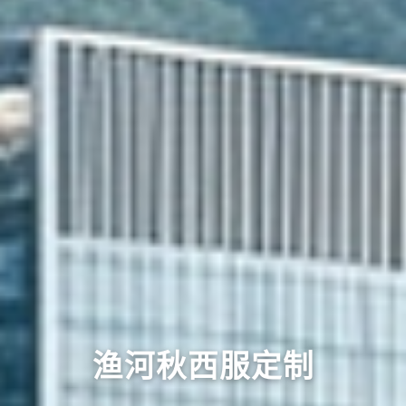
渔河秋西服定制