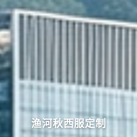
渔河秋西服定制