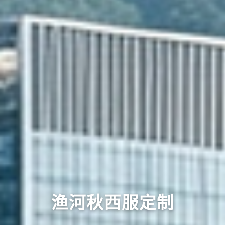
渔河秋西服定制