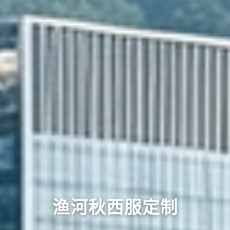
渔河秋西服定制