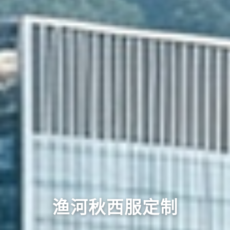
渔河秋西服定制