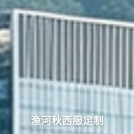
渔河秋西服定制