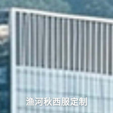
渔河秋西服定制