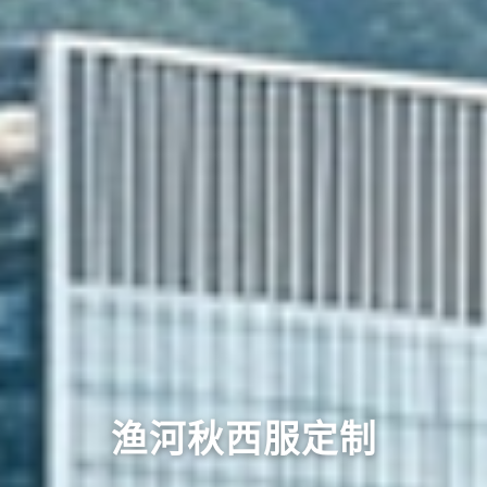
渔河秋西服定制