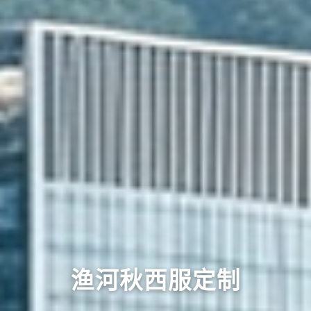
渔河秋西服定制