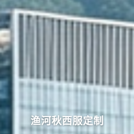
渔河秋西服定制